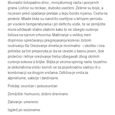
žbunasto listopadno drvo , minijaturnog rasta i povijenih
grana. Listovi su reckavi, duboko usečeni. Zelene su boje, a
na jesen pred opadanje prelaze u lepu bordo nijansu. Cveta na
proleće. Mlade liske su naročito osetljive u letnjem periodu
pri visokim temperaturama i pri deficitu vode, te se zemljište
mora održavati stalno vlažnim kako bi se izbeglo sušenje
listova na njenim vrhovima. Malčiranje u velikoj meri
doprinosi sprečavanju pregrejavanja korena i brzom
isušivanju tla. Orezivanje drveta je minimalno i ukoliko i ima
potrebe za tim preporuka je da se izvede u kasnu jesen, dok
prolećno i letnje orezivanje treba izbegavati zbog obilnih
curenja sokova iz biljke. Biljka je veoma sporog rasta. Izuzetno
je dekorativna vrsta i koristi se za pojedinačnu sadnju ili u
kombinaciji sa drugim vrstama. Odlična je vrsta za
alpinetume, saksije i žardinjere.
Položaj: osunčan i poluosunčan
Zemljište: humusno, dobro drenirano
Zalivanje: umereno
Izgled po sezonama: