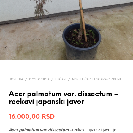
ПОЧЕТНА
/
PRODAVNICA
/
LIŠĆARI
/
NISKI LIŠĆARI I LIŠĆARSKO ŽBUNJE
Acer palmatum var. dissectum –
reckavi japanski javor
16.000,00
RSD
Acer palmatum var. dissectum –
reckavi japanski javor je