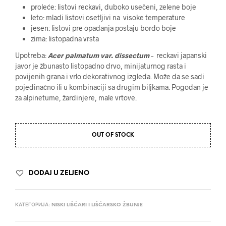
proleće: listovi reckavi, duboko usečeni, zelene boje
leto: mladi listovi osetljivi na visoke temperature
jesen: listovi pre opadanja postaju bordo boje
zima: listopadna vrsta
Upotreba:
Acer palmatum var. dissectum
–
reckavi japanski
javor je žbunasto listopadno drvo, minijaturnog rasta i
povijenih grana i vrlo dekorativnog izgleda. Može da se sadi
pojedinačno ili u kombinaciji sa drugim biljkama. Pogodan je
za alpinetume, žardinjere, male vrtove.
OUT OF STOCK
DODAJ U ZELJENO
КАТЕГОРИЈА:
NISKI LIŠĆARI I LIŠĆARSKO ŽBUNJE