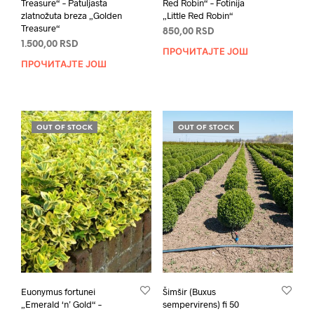
Treasure“ – Patuljasta
Red Robin“ – Fotinija
zlatnožuta breza „Golden
„Little Red Robin“
Treasure“
850,00
RSD
1.500,00
RSD
ПРОЧИТАЈТЕ ЈОШ
ПРОЧИТАЈТЕ ЈОШ
OUT OF STOCK
OUT OF STOCK
Euonymus fortunei
Šimšir (Buxus
„Emerald ‘n’ Gold“ –
sempervirens) fi 50