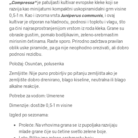
„Compressa“
je patuljasti kultivar evropske kleke koji se
razvija kao minijaturni kompaktni uskopiramidalni grm visine
0,5-1 m. Kao i izvorna vrsta
Juniperus communis
, i ovaj
kultivar je otporan na hladnoću, podnosi i toplotu i vlagu, što
ga čini najrasprostranjenijom vrstom iz roda kleka. Grane su
obrasle gustim, pomalo bodljikavim, zeleno-srebrnastim
mirisnim četinama. Raste sporo. Prirodno zadržava pravilan
oblik uske piramide, pa ga nije neophodno orezivati, ali dobro
podnosi rezidbu.
Položaj: Osunčan, polusenka
Zemljište: Nije puno probirljiv po pitanju zemljišta ako je
zemljište dobro drenirano, blago kiseline, neutralna ili blago
alkalne reakcije.
Potrebe za vodom: Umerene
Dimenzije: dostiže 0,5-1 m visine
Izgled po sezonama:
Proleće: Na vrhovima grana se iz pupoljaka razvijaju
mlade grane čije su četine svetlo zelene boje.
Leto: Biljka ima zeleno-srebrnastu boju