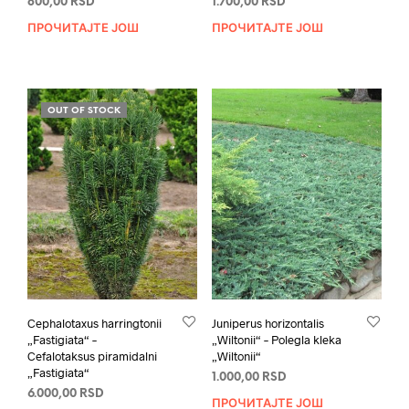
800,00
RSD
1.700,00
RSD
ПРОЧИТАЈТЕ ЈОШ
ПРОЧИТАЈТЕ ЈОШ
OUT OF STOCK
Cephalotaxus harringtonii
Juniperus horizontalis
„Fastigiata“ –
„Wiltonii“ – Polegla kleka
Cefalotaksus piramidalni
„Wiltonii“
„Fastigiata“
1.000,00
RSD
6.000,00
RSD
ПРОЧИТАЈТЕ ЈОШ