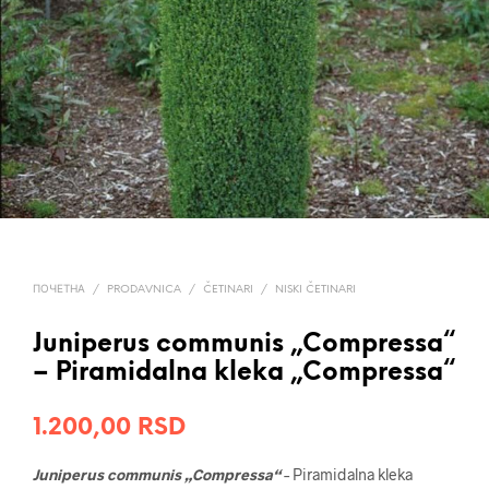
ПОЧЕТНА
/
PRODAVNICA
/
ČETINARI
/
NISKI ČETINARI
Juniperus communis „Compressa“
– Piramidalna kleka „Compressa“
1.200,00
RSD
Juniperus communis „Compressa“
– Piramidalna kleka