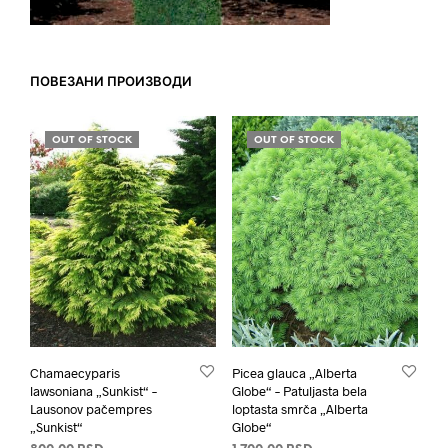
ПОВЕЗАНИ ПРОИЗВОДИ
OUT OF STOCK
OUT OF STOCK
Chamaecyparis
Picea glauca „Alberta
lawsoniana „Sunkist“ –
Globe“ – Patuljasta bela
Lausonov pačempres
loptasta smrča „Alberta
„Sunkist“
Globe“