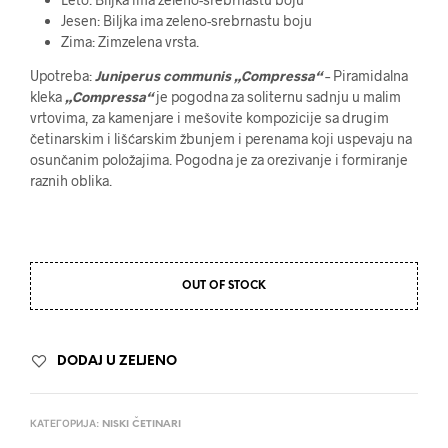
Jesen: Biljka ima zeleno-srebrnastu boju
Zima: Zimzelena vrsta.
Upotreba:
Juniperus communis „Compressa“
– Piramidalna
kleka
„Compressa“
je pogodna za soliternu sadnju u malim
vrtovima, za kamenjare i mešovite kompozicije sa drugim
četinarskim i lišćarskim žbunjem i perenama koji uspevaju na
osunčanim položajima. Pogodna je za orezivanje i formiranje
raznih oblika.
OUT OF STOCK
DODAJ U ZELJENO
КАТЕГОРИЈА:
NISKI ČETINARI