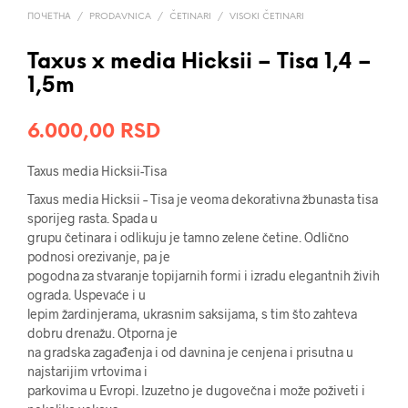
ПОЧЕТНА
/
PRODAVNICA
/
ČETINARI
/
VISOKI ČETINARI
Taxus x media Hicksii – Tisa 1,4 –
1,5m
6.000,00
RSD
Taxus media Hicksii-Tisa
Taxus media Hicksii – Tisa je veoma dekorativna žbunasta tisa
sporijeg rasta. Spada u
grupu četinara i odlikuju je tamno zelene četine. Odlično
podnosi orezivanje, pa je
pogodna za stvaranje topijarnih formi i izradu elegantnih živih
ograda. Uspevaće i u
lepim žardinjerama, ukrasnim saksijama, s tim što zahteva
dobru drenažu. Otporna je
na gradska zagađenja i od davnina je cenjena i prisutna u
najstarijim vrtovima i
parkovima u Evropi. Izuzetno je dugovečna i može poživeti i