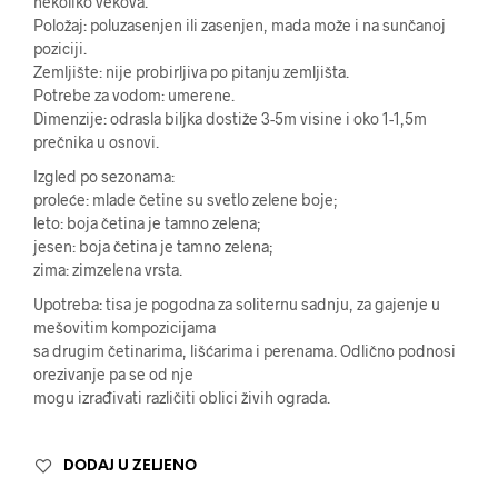
nekoliko vekova.
Položaj: poluzasenjen ili zasenjen, mada može i na sunčanoj
poziciji.
Zemljište: nije probirljiva po pitanju zemljišta.
Potrebe za vodom: umerene.
Dimenzije: odrasla biljka dostiže 3-5m visine i oko 1-1,5m
prečnika u osnovi.
Izgled po sezonama:
proleće: mlade četine su svetlo zelene boje;
leto: boja četina je tamno zelena;
jesen: boja četina je tamno zelena;
zima: zimzelena vrsta.
Upotreba: tisa je pogodna za soliternu sadnju, za gajenje u
mešovitim kompozicijama
sa drugim četinarima, lišćarima i perenama. Odlično podnosi
orezivanje pa se od nje
mogu izrađivati različiti oblici živih ograda.
DODAJ U ZELJENO