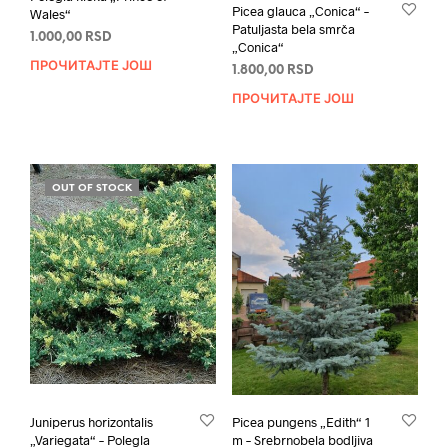
Picea glauca „Conica“ –
Wales“
Patuljasta bela smrča
1.000,00
RSD
„Conica“
ПРОЧИТАЈТЕ ЈОШ
1.800,00
RSD
ПРОЧИТАЈТЕ ЈОШ
OUT OF STOCK
Juniperus horizontalis
Picea pungens „Edith“ 1
„Variegata“ – Polegla
m – Srebrnobela bodljiva