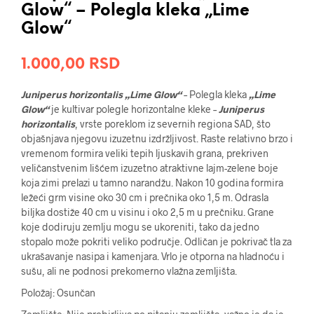
Glow“ – Polegla kleka „Lime
Glow“
1.000,00
RSD
Juniperus horizontalis „Lime Glow“
– Polegla kleka
„Lime
Glow“
je kultivar polegle horizontalne kleke –
Juniperus
horizontalis
, vrste poreklom iz severnih regiona SAD, što
objašnjava njegovu izuzetnu izdržljivost. Raste relativno brzo i
vremenom formira veliki tepih ljuskavih grana, prekriven
veličanstvenim lišćem izuzetno atraktivne lajm-zelene boje
koja
zimi prelazi u tamno narandžu.
Nakon 10 godina formira
ležeći grm visine oko 30 cm i prečnika oko 1,5 m. Odrasla
biljka dostiže 40 cm u visinu i oko 2,5 m u prečniku. Grane
koje dodiruju zemlju mogu se ukoreniti, tako da jedno
stopalo može pokriti veliko područje. Odličan je pokrivač tla za
ukrašavanje nasipa i kamenjara. Vrlo je otporna na hladnoću i
sušu, ali ne podnosi prekomerno vlažna zemljišta.
Položaj: Osunčan