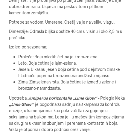
Zemljište: Nije probirljiva po pitanju zemljišta, važno je da je
dobro drenirano. Uspeva i na peskovitom i
plitkom
kamenitom zemljištu
.
Potrebe za vodom: Umerene. Osetljiva je na veliku vlagu.
Dimenzije: Odrasla biljka dostiže 40 cm u visinu i oko 2,5 m u
prečniku.
Izgled po sezonama:
Proleće: Boja mladih četina je krem-zelena.
Leto: Boja četina je lajm-zelena.
Jesen: U kasnu jesen boja četina pod dejstvom zimske
hladnoće poprima bronzano-narandžastu nijansu.
Zima: Zimzelena vrsta. Boja četina je između zelene i
bronzano-narandžaste.
Upotreba:
Juniperus horizontalis „Lime Glow“
– Polegla kleka
„Lime Glow“
je pogodna za sadnju na škarpama za kontrolu
erozije, u kamenjarima, kao pokrivač tla i za gajenje u
saksijama na balkonima. Lepa je i u mešovitim kompozicijama
sa drugim ukrasnim žbunjem i perenama kontrastnih boja.
Vrsta je otporna i dobro podnosi orezivanje.