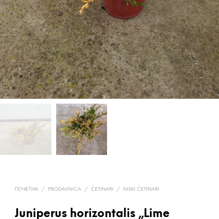
ПОЧЕТНА
/
PRODAVNICA
/
ČETINARI
/
NISKI ČETINARI
Juniperus horizontalis „Lime