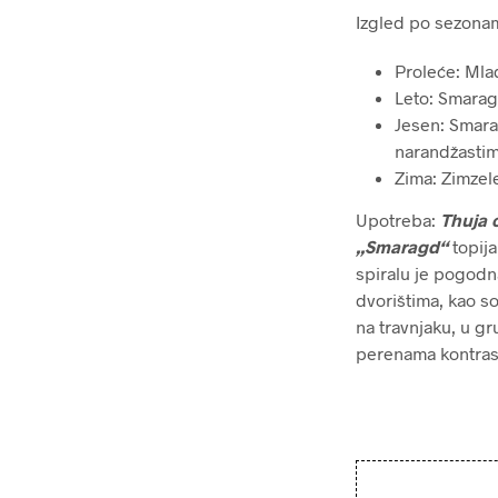
Izgled po sezona
Proleće: Mla
Leto: Smara
Jesen: Smara
narandžasti
Zima: Zimzel
Upotreba:
Thuja 
„Smaragd“
topija
spiralu je pogodn
dvorištima, kao s
na travnjaku, u g
perenama kontrast