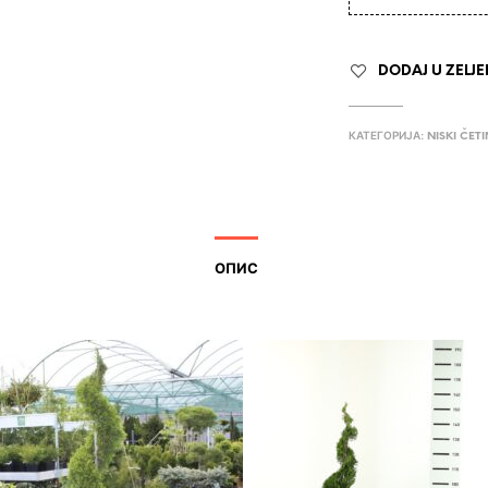
DODAJ U ZELJ
КАТЕГОРИЈА:
NISKI ČET
ОПИС