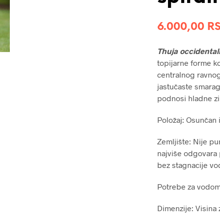
6.000,00
R
Thuja occidental
topijarne forme k
centralnog ravnog
jastučaste smarag
podnosi hladne zim
Položaj: Osunčan 
Zemljište: Nije pun
najviše odgovara 
bez stagnacije vo
Potrebe za vodom:
Dimenzije: Visina 