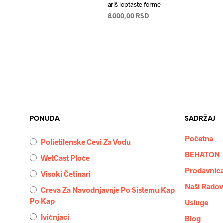
ariš loptaste forme
8.000,00
RSD
ПРОЧИТАЈТЕ ЈОШ
PONUDA
SADRŽAJ
Početna
Polietilenske Cevi Za Vodu
BEHATON
WetCast Ploče
Prodavnic
Visoki Četinari
Naši Radov
Creva Za Navodnjavnje Po Sistemu Kap
Po Kap
Usluge
Ivičnjaci
Blog