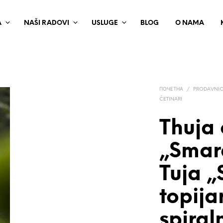
A
NAŠI RADOVI
USLUGE
BLOG
O NAMA
ПОЧЕТНА
/
PRODAVNI
ČETINARI
Thuja 
„Smar
Tuja 
topija
spiral