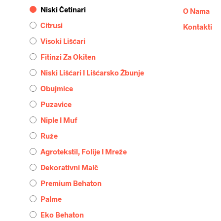
Niski Četinari
O Nama
Citrusi
Kontakti
Visoki Lišćari
Fitinzi Za Okiten
Niski Lišćari I Lišćarsko Žbunje
Obujmice
Puzavice
Niple I Muf
Ruže
Agrotekstil, Folije I Mreže
Dekorativni Malč
Premium Behaton
Palme
Eko Behaton