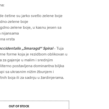
ma:
de četine su jarko svetlo zelene boje
gdno-zelene boje
gdno-zelene boje, u kasnu jesen sa
m nijansama
ena vrsta
occidentalis „Smaragd“ Spiral
– Tuja
rne forme koja je rezidbom oblikovan u
a za gajenje u malim i srednjim
oliterno postavljena dominantna biljka
rupi sa ukrasnim nižim žbunjem i
nih boja ili za sadnju u žardinjerama.
OUT OF STOCK