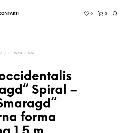
0
0
KONTAKTI
CA
/
ČETINARI
/
NISKI
occidentalis
Н
agd“ Spiral –
Е
М
„Smaragd“
А
П
Р
rna forma
О
И
na 1,5 m
З