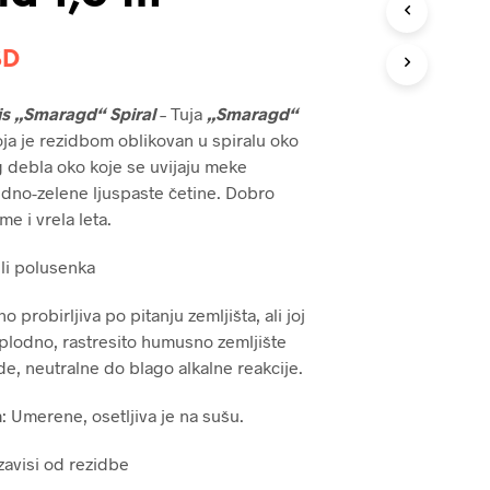
В
О
Д
SD
А
У
is „Smaragd“ Spiral
– Tuja
„Smaragd“
К
О
oja je rezidbom oblikovan u spiralu oko
Р
 debla oko koje se uvijaju meke
П
dno-zelene ljuspaste četine. Dobro
И
e i vrela leta.
.
ili polusenka
o probirljiva po pitanju zemljišta, ali joj
plodno, rastresito humusno zemljište
de, neutralne do blago alkalne reakcije.
 Umerene, osetljiva je na sušu.
zavisi od rezidbe