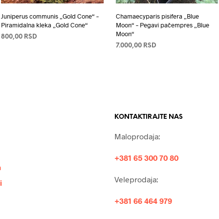
Juniperus communis „Gold Cone“ –
Chamaecyparis pisifera „Blue
Piramidalna kleka „Gold Cone“
Moon“ – Pegavi pačempres „Blue
Moon“
800,00
RSD
7.000,00
RSD
ПРОЧИТАЈТЕ ЈОШ
ПРОЧИТАЈТЕ ЈОШ
KONTAKTIRAJTE NAS
Maloprodaja:
+381 65 300 70 80
a
Veleprodaja:
i
+381 66 464 979