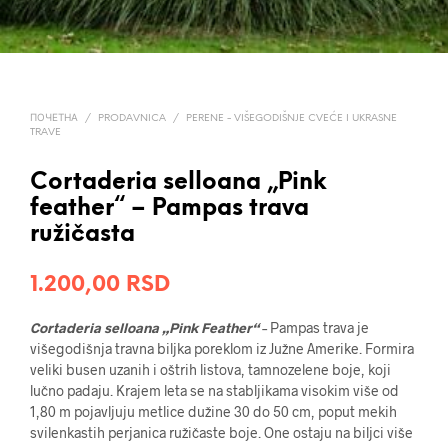
ПОЧЕТНА
/
PRODAVNICA
/
PERENE - VIŠEGODIŠNJE CVEĆE I UKRASNE
TRAVE
Cortaderia selloana „Pink
feather“ – Pampas trava
ružičasta
1.200,00
RSD
Cortaderia selloana „Pink Feather“
– Pampas trava je
višegodišnja travna biljka poreklom iz Južne Amerike.
Formira
veliki busen uzanih i oštrih listova, tamnozelene boje, koji
lučno padaju. Krajem leta se
na stabljikama visokim više od
1,80 m pojavljuju metlice
dužine 30 do 50 cm
, poput mekih
svilenkastih perjanica ružičaste boje. One ostaju na biljci više