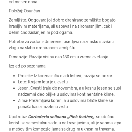
od mesec dana.
Položaj: Osunčan
Zemljište: Odgovara joj dobro drenirano zemljište bogato
hranljivim materijama, ali uspeva i na siromašnijim, čak i
delimično zaslanjenim podlogama.
Potrebe za vodom: Umerene, osetljiva na zimsku suvišnu
vlagu na slabo dreniranom zemljištu
Dimenzije: Razvija visinu oko 180 cm u vreme cvetanja
Izgled po sezonama:
Proleće: Iz korena niču nladi listovi, razvija se bokor.
Leto: Krajem leta je u cvetu
Jesen: Cvasti traju do novembra, a u kasnu jesen se suši
nadzemni deo biljke u uslovima kontinentalne klime.
Zima: Prezimljava koren, a u uslovima blaže klime se
ponaša kao zimzelena vrsta.
Upotreba:
Cortaderia selloana „
Pink feather
„
se obično
koristi za samostalnu sadnju na travnjacima, ali je veoma lepa
u mešovitim kompozicijama sa drugim ukrasnim travama,