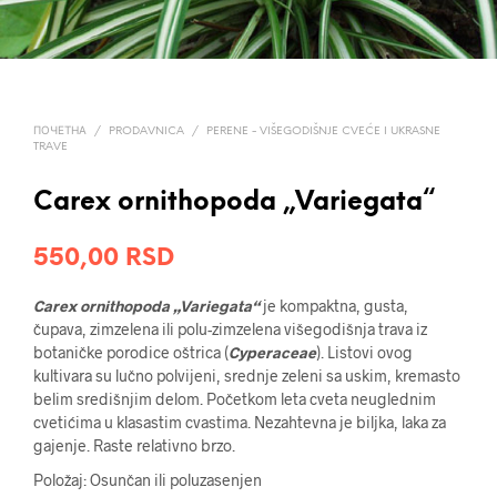
ПОЧЕТНА
/
PRODAVNICA
/
PERENE - VIŠEGODIŠNJE CVEĆE I UKRASNE
TRAVE
Carex ornithopoda „Variegata“
550,00
RSD
Carex ornithopoda „Variegata“
je kompaktna, gusta,
čupava, zimzelena ili polu-zimzelena višegodišnja trava iz
botaničke porodice oštrica (
Cyperaceae
). Listovi ovog
kultivara su lučno polvijeni, srednje zeleni sa uskim, kremasto
belim središnjim delom. Početkom leta cveta neuglednim
cvetićima u klasastim cvastima.
Nezahtevna je biljka, laka za
gajenje.
Raste relativno brzo.
Položaj: Osunčan ili poluzasenjen