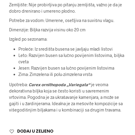
Zemljište: Nije probirljiva po pitanju zemljišta, važno je da je
dobro drenirano i umereno plodno.
Potrebe za vodom: Umerene, osetljiva na suvišnu vlagu.
Dimenzije: Biljka razvija visinu oko 20
cm
Izgled po sezonama:
Proleće: Iz središta busena se javljaju mladi listovi
Leto: Razvijen busen sa lučno povijenim listovima, biljka
cveta
Jesen: Razvijen busen sa lučno povijenim listovima
Zima: Zimzelena ili polu-zimzelena vrsta
Upotreba:
Carex ornithopoda „Variegata“
je veoma
dekorativna biljka koja se često koristi u savremenim
vrtovima. Pogodna je za ukrašavanje kamenjara, a može se
gajiti i u žardinjerama. Idealna je za mešovite kompozicije sa
višegodišnjim biljakama i u kombinaciji sa drugim travama.
DODAJ U ZELJENO