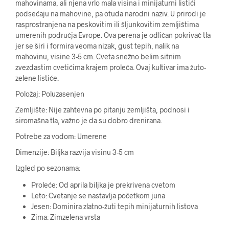
mahovinama, ali njena vrlo mala visina i minijaturni listići
podsećaju na mahovine, pa otuda narodni naziv. U prirodi je
rasprostranjena na
peskovitim ili šljunkovitim zemljištima
umerenih područja
Evrope. Ova perena je odličan pokrivač tla
jer se širi i f
ormira veoma nizak, gust tepih, nalik na
mahovinu, visine 3
-5 cm. Cveta snežno belim sitnim
zvezdastim cvetićima krajem proleća. Ovaj kultivar ima žuto-
zelene listiće.
Položaj: Poluzasenjen
Zemljište: Nije zahtevna po pitanju zemljišta, podnosi i
siromašna tla, važno je da su dobro drenirana.
Potrebe za vodom: Umerene
Dimenzije: Biljka razvija visinu 3-5 cm
Izgled po sezonama:
Proleće: Od aprila biljka je prekrivena cvetom
Leto: Cvetanje se nastavlja početkom juna
Jesen: Dominira zlatno-žuti tepih minijaturnih listova
Zima: Zimzelena vrsta