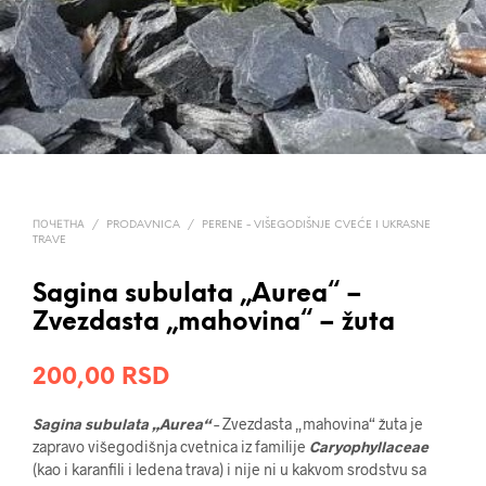
ПОЧЕТНА
/
PRODAVNICA
/
PERENE - VIŠEGODIŠNJE CVEĆE I UKRASNE
TRAVE
Sagina subulata „Aurea“ –
Zvezdasta „mahovina“ – žuta
200,00
RSD
Sagina subulata „Aurea“
– Zvezdasta „mahovina“ žuta je
zapravo višegodišnja cvetnica iz familije
Caryophyllaceae
(kao i karanfili i ledena trava) i nije ni u kakvom srodstvu sa