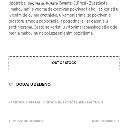
Upotreba:
Sagina subulata
(Swartz) C.Presl – Zvezdasta
„mahovina“ je veoma dekorativan pokrivač tla koji se koristi u
ivičnim delovima cvetnjaka, u kamenjarima, za pokrivanje
prostora između popločanja, a pogodna je i za gajenje u
žardinjerama. Često se koristi u vrtovima japanskog stila gde
menja mahovinu na poluzasenjenim pozicijama.
OUT OF STOCK
DODAJ U ZELJENO
КАТЕГОРИЈА:
PERENE - VIŠEGODIŠNJE CVEĆE I UKRASNE TRAVE
PREVIOUS PRODUCT
NEXT PRODUCT