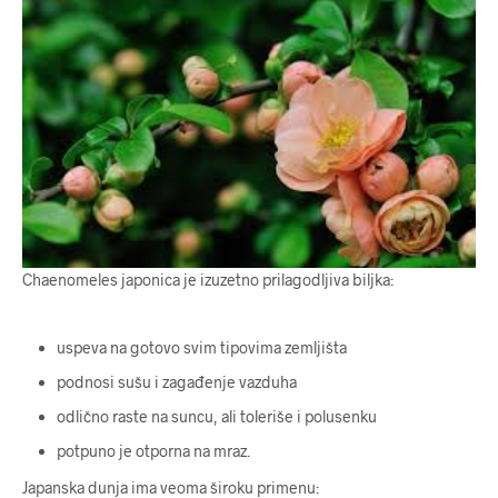
Chaenomeles japonica je izuzetno prilagodljiva biljka:
uspeva na gotovo svim tipovima zemljišta
podnosi sušu i zagađenje vazduha
odlično raste na suncu, ali toleriše i polusenku
potpuno je otporna na mraz.
Japanska dunja ima veoma široku primenu: