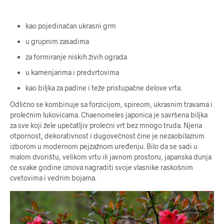
kao pojedinačan ukrasni grm
u grupnim zasadima
za formiranje niskih živih ograda
u kamenjarima i predvrtovima
kao biljka za padine i teže pristupačne delove vrta.
Odlično se kombinuje sa forzicijom, spireom, ukrasnim travama i
prolećnim lukovicama. Chaenomeles japonica je savršena biljka
za sve koji žele upečatljiv prolećni vrt bez mnogo truda. Njena
otpornost, dekorativnost i dugovečnost čine je nezaobilaznim
izborom u modernom pejzažnom uređenju. Bilo da se sadi u
malom dvorištu, velikom vrtu ili javnom prostoru, japanska dunja
će svake godine iznova nagraditi svoje vlasnike raskošnim
cvetovima i vedrim bojama.