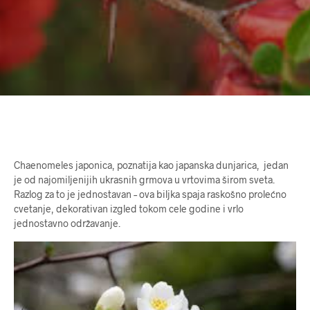
Chaenomeles japonica, poznatija kao japanska dunjarica, jedan
je od najomiljenijih ukrasnih grmova u vrtovima širom sveta.
Razlog za to je jednostavan – ova biljka spaja raskošno prolećno
cvetanje, dekorativan izgled tokom cele godine i vrlo
jednostavno održavanje.