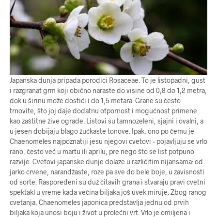
Japanska dunja pripada porodici Rosaceae. To je listopadni, gust
i razgranat grm koji obično naraste do visine od 0,8 do 1,2 metra,
dok u širinu može dostići i do 1,5 metara. Grane su često
trnovite, što joj daje dodatnu otpornost i mogućnost primene
kao zaštitne žive ograde. Listovi su tamnozeleni, sjajni i ovalni, a
u jesen dobijaju blago žućkaste tonove. Ipak, ono po čemu je
Chaenomeles najpoznatiji jesu njegovi cvetovi – pojavljuju se vrlo
rano, često već u martu ili aprilu, pre nego što se list potpuno
razvije. Cvetovi japanske dunje dolaze u različitim nijansama: od
jarko crvene, narandžaste, roze pa sve do bele boje, u zavisnosti
od sorte. Raspoređeni su duž čitavih grana i stvaraju pravi cvetni
spektakl u vreme kada većina biljaka još uvek miruje. Zbog ranog
cvetanja, Chaenomeles japonica predstavlja jednu od prvih
biljaka koja unosi boju i život u prolećni vrt. Vrlo je omiljena i