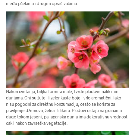
među pčelama i drugim oprašivačima.
Nakon cvetanja, biljka formira male, tvrde plodove nalik mini
dunjama. Oni su žute ili zelenkaste boje i vrlo aromatični. Iako
nisu pogodni za direktnu konzumaciju, često se koriste za
pravljenje džemova, želea ili likera. Plodovi ostaju na granama
dugo tokom jeseni, pa japanska dunja ima dekorativnu vrednost
čak i nakon završetka vegetacije.