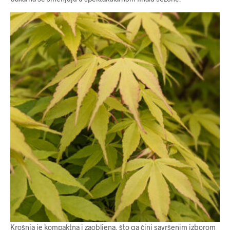
Krošnja je kompaktna i zaobljena, što ga čini savršenim izborom