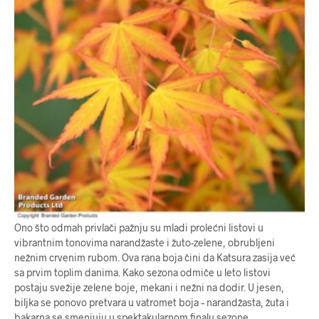
Ono što odmah privlači pažnju su mladi prolećni listovi u
vibrantnim tonovima narandžaste i žuto-zelene, obrubljeni
nežnim crvenim rubom. Ova rana boja čini da Katsura zasija već
sa prvim toplim danima. Kako sezona odmiče u leto listovi
postaju svežije zelene boje, mekani i nežni na dodir. U jesen,
biljka se ponovo pretvara u vatromet boja – narandžasta, žuta i
bakarna se smenjuju u spektakularnom finalu sezone.