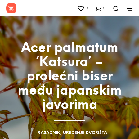
0
0
Acer palmatum
‘Katsura’ –
prolećni biser
među japanskim
javorima
in
,
RASADNIK
UREĐENJE DVORIŠTA