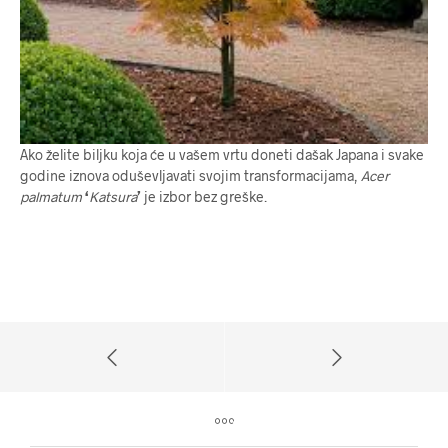
Ako želite biljku koja će u vašem vrtu doneti dašak Japana i svake
godine iznova oduševljavati svojim transformacijama,
Acer
palmatum
‘
Katsura
’
je izbor bez greške.