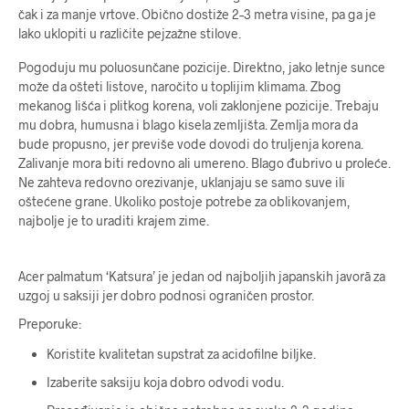
čak i za manje vrtove. Obično dostiže 2–3 metra visine, pa ga je
lako uklopiti u različite pejzažne stilove.
Pogoduju mu poluosunčane pozicije. Direktno, jako letnje sunce
može da ošteti listove, naročito u toplijim klimama. Zbog
mekanog lišća i plitkog korena, voli zaklonjene pozicije. Trebaju
mu dobra, humusna i blago kisela zemljišta. Zemlja mora da
bude propusno, jer previše vode dovodi do truljenja korena.
Zalivanje mora biti redovno ali umereno. Blago đubrivo u proleće.
Ne zahteva redovno orezivanje, uklanjaju se samo suve ili
oštećene grane. Ukoliko postoje potrebe za oblikovanjem,
najbolje je to uraditi krajem zime.
Acer palmatum ‘Katsura’ je jedan od najboljih japanskih javorā za
uzgoj u saksiji jer dobro podnosi ograničen prostor.
Preporuke:
Koristite kvalitetan supstrat za acidofilne biljke.
Izaberite saksiju koja dobro odvodi vodu.