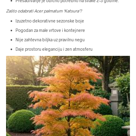
Presađivanje je obično potrebno na svake 2–3 godine.
Zašto odabrati Acer palmatum ‘Katsura’?
Izuzetno dekorativne sezonske boje
Pogodan za male vrtove i kontejnere
Nije zahtevna biljka uz pravilnu negu
Daje prostoru eleganciju i zen atmosferu